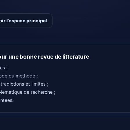
oir l'espace principal
our une bonne revue de litterature
es ;
iode ou methode ;
radictions et limites ;
blematique de recherche ;
ntees.