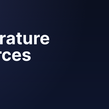
erature
rces